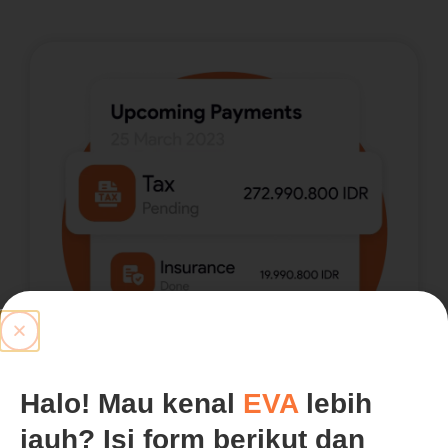
Halo! Mau kenal
EVA
lebih
jauh? Isi form berikut dan