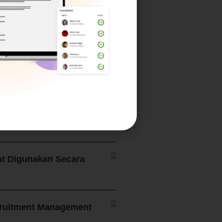
anagement Software?
dah
gement?
t Digunakan Secara
cruitment Management