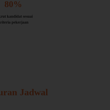
80
%
rut kandidat sesuai
riteria pekerjaan
uran Jadwal