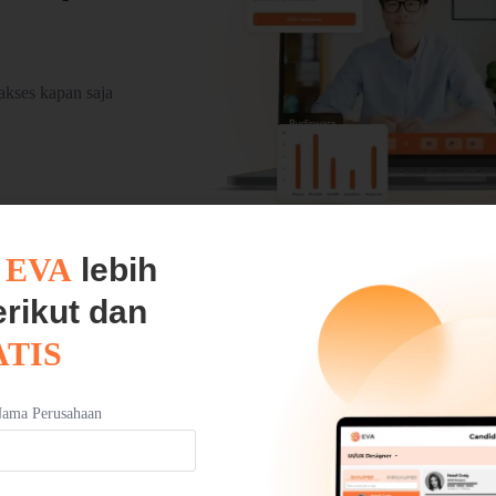
iakses kapan saja
l
EVA
lebih
erikut dan
TIS
Frequently Asked Q
ama Perusahaan