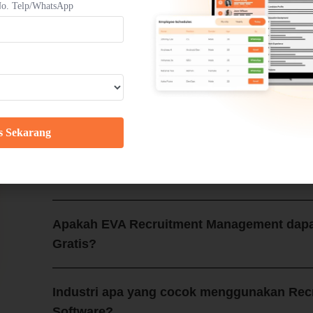
o. Telp/WhatsApp
Mengapa Perusahaan Butuh Recruitment M
Proses Rekrutmen Menjadi Lebih Sederhana
Biaya yang Dikeluarkan Perusahaan Lebih Sedikit
Proses Perekrutan Dapat Dipantau Secara Lebih Mu
Pengelolaan Data Pelamar yang Lebih Praktis
Kualitas Calon Karyawan Meningkat
s Sekarang
Apa saja kelebihan EVA Recruitment Mana
Apakah EVA Recruitment Management dapa
Gratis?
Industri apa yang cocok menggunakan Re
Software?