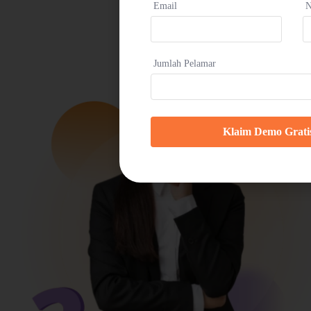
Email
N
Jumlah Pelamar
Klaim Demo Grati