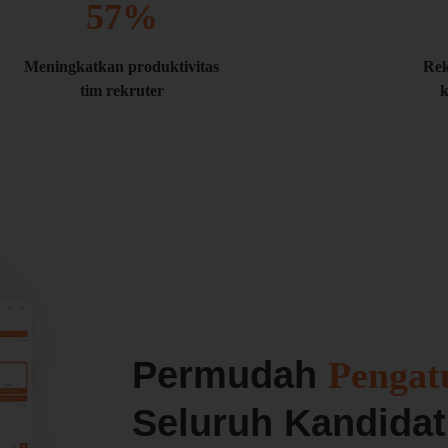
57
%
Meningkatkan produktivitas
Rek
tim rekruter
k
Permudah
Pengat
Seluruh Kandidat