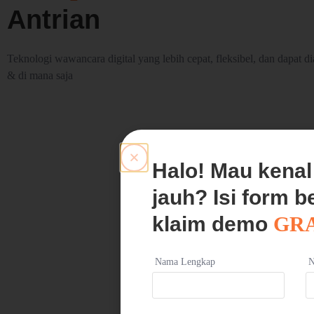
Antrian
Teknologi wawancara digital yang lebih cepat, fleksibel, dan dapat d
& di mana saja
Halo! Mau kena
jauh? Isi form b
klaim demo
GRA
Nama Lengkap
N