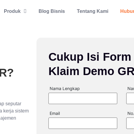
Produk
Blog Bisnis
Tentang Kami
Hubun
Cukup Isi Form 
Klaim Demo GR
HR?
Nama Lengkap
Na
ap seputar
a kerja sistem
Email
No
najemen