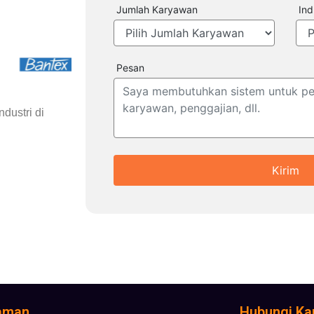
Jumlah Karyawan
Ind
Pesan
dustri di
Kirim
aman
Hubungi Ka