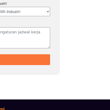
ustri
mi