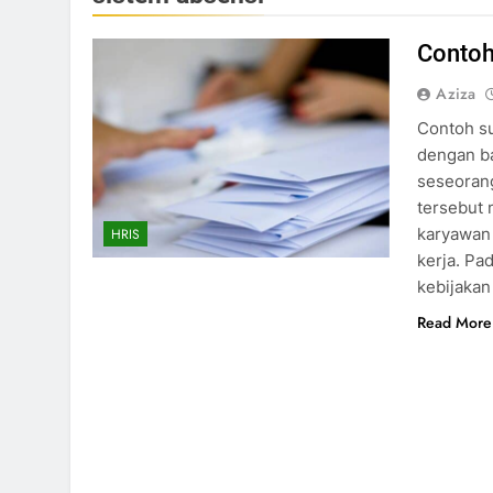
Contoh
Aziza
Contoh su
dengan ba
seseorang
tersebut
karyawan
HRIS
kerja. Pa
kebijakan
Read More