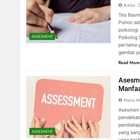
Aziza
Tes Baum 
Pohon ada
psikologi
ASSESMENT
Psikolog 
pertama 
gambar p
Read More
Asesme
Manfa
Mario H
Asesmen f
pendekata
pembelaja
ASSESMENT
yang sang
yang berf