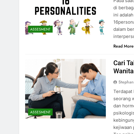
Pada saat
di berbag
ini adala
16persona
dalam be
ASSESMENT
interpers
Read More
Cari T
Wanita
Stephan
Terdapat 
seorang w
dan hormo
ASSESMENT
psikologi
kebingung
kejiwaan 