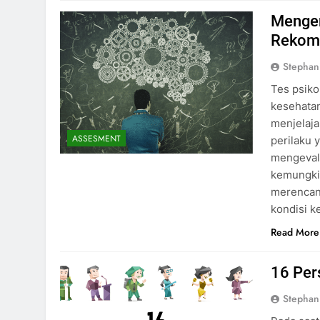
Mengen
Rekome
Stephan
Tes psik
kesehatan
menjelaja
ASSESMENT
perilaku 
mengevalu
kemungki
merencana
kondisi k
Read More
16 Per
Stephan