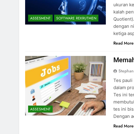
ukuran ke
kalah pen
ASSESMENT
SOFTWARE REKRUTMEN
Quotient
dengan ni
ketiga as
Read More
Memaha
Stephan
Tes pauli
dalam pr
Tes ini t
membutuhk
tes ini b
ASSESMENT
Dengan a
Read More