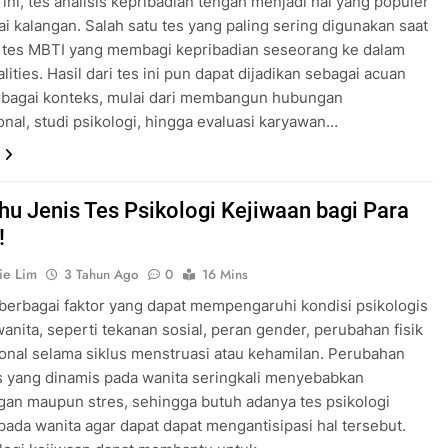
 ini, tes analisis kepribadian tengah menjadi hal yang populer
ai kalangan. Salah satu tes yang paling sering digunakan saat
h tes MBTI yang membagi kepribadian seseorang ke dalam
lities. Hasil dari tes ini pun dapat dijadikan sebagai acuan
rbagai konteks, mulai dari membangun hubungan
onal, studi psikologi, hingga evaluasi karyawan…
ahu Jenis Tes Psikologi Kejiwaan bagi Para
!
ie Lim
3 Tahun Ago
0
16 Mins
berbagai faktor yang dapat mempengaruhi kondisi psikologis
anita, seperti tekanan sosial, peran gender, perubahan fisik
nal selama siklus menstruasi atau kehamilan. Perubahan
s yang dinamis pada wanita seringkali menyebabkan
an maupun stres, sehingga butuh adanya tes psikologi
pada wanita agar dapat dapat mengantisipasi hal tersebut.