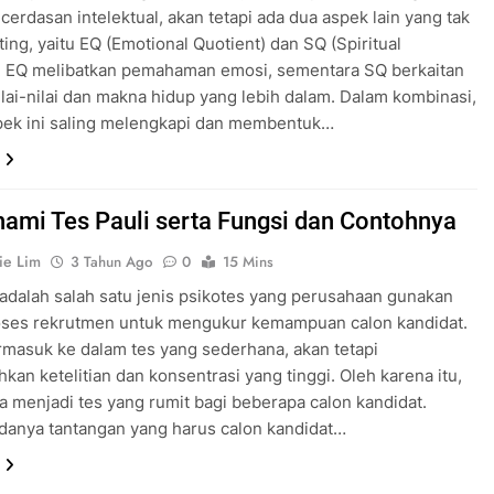
cerdasan intelektual, akan tetapi ada dua aspek lain yang tak
ting, yaitu EQ (Emotional Quotient) dan SQ (Spiritual
). EQ melibatkan pemahaman emosi, sementara SQ berkaitan
lai-nilai dan makna hidup yang lebih dalam. Dalam kombinasi,
pek ini saling melengkapi dan membentuk…
mi Tes Pauli serta Fungsi dan Contohnya
ie Lim
3 Tahun Ago
0
15 Mins
 adalah salah satu jenis psikotes yang perusahaan gunakan
oses rekrutmen untuk mengukur kemampuan calon kandidat.
ermasuk ke dalam tes yang sederhana, akan tetapi
an ketelitian dan konsentrasi yang tinggi. Oleh karena itu,
isa menjadi tes yang rumit bagi beberapa calon kandidat.
danya tantangan yang harus calon kandidat…