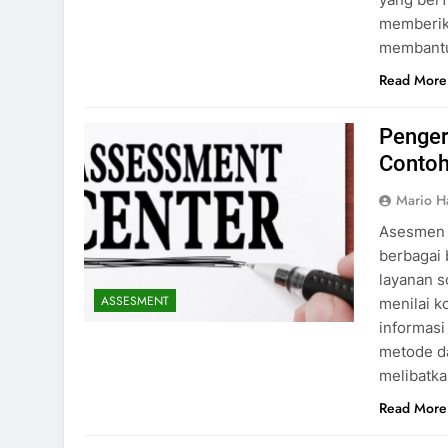
memberik
membantu
Read More
Penger
Contoh
Mario H
Asesmen 
berbagai 
layanan s
ASSESMENT
menilai ko
informas
metode da
melibatka
Read More