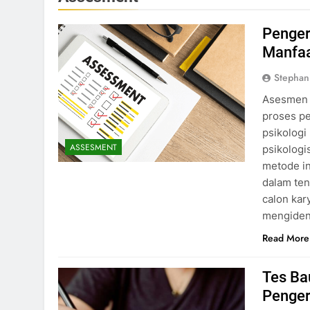
Penger
Manfaa
Stephan
Asesmen p
proses pe
psikolog
ASSESMENT
psikologi
metode i
dalam te
calon ka
mengident
Read More
Tes Ba
Penger