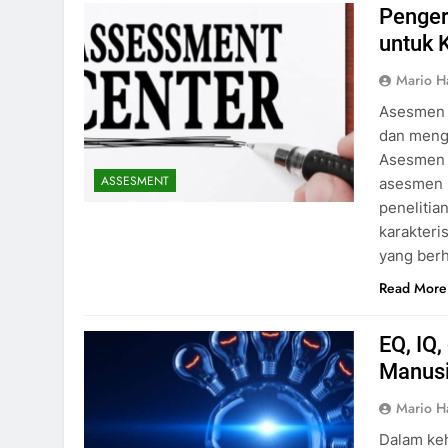
Penger
untuk 
Mario H
Asesmen 
dan mengi
Asesmen d
ASSESMENT
asesmen p
peneliti
karakteri
yang berh
Read More
EQ, IQ
Manus
Mario H
Dalam keh