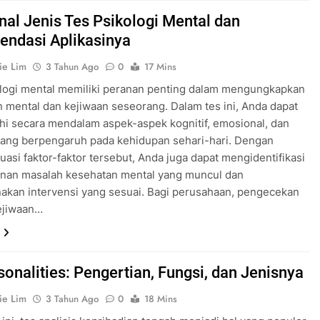
al Jenis Tes Psikologi Mental dan
ndasi Aplikasinya
ie Lim
3 Tahun Ago
0
17 Mins
ologi mental memiliki peranan penting dalam mengungkapkan
 mental dan kejiwaan seseorang. Dalam tes ini, Anda dapat
hi secara mendalam aspek-aspek kognitif, emosional, dan
yang berpengaruh pada kehidupan sehari-hari. Dengan
asi faktor-faktor tersebut, Anda juga dapat mengidentifikasi
nan masalah kesehatan mental yang muncul dan
kan intervensi yang sesuai. Bagi perusahaan, pengecekan
ejiwaan…
sonalities: Pengertian, Fungsi, dan Jenisnya
ie Lim
3 Tahun Ago
0
18 Mins