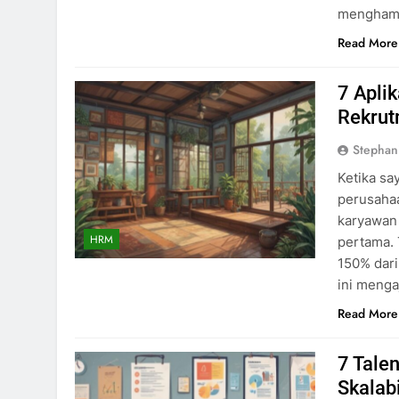
menghamb
Read More
7 Apli
Rekrut
Stephan
Ketika sa
perusahaa
karyawan 
HRM
pertama. 
150% dari
ini menga
Read More
7 Tale
Skalabi