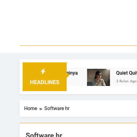
Skip
to
content
Bl
Temukan
toh, dan Strateginya
Quiet Quitting: Fenomen
3 Bulan Ago
HEADLINES
Home
Software hr
Software hr