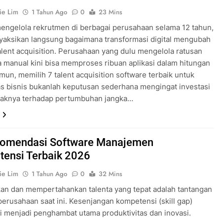
ie Lim
1 Tahun Ago
0
23 Mins
engelola rekrutmen di berbagai perusahaan selama 12 tahun,
yaksikan langsung bagaimana transformasi digital mengubah
alent acquisition. Perusahaan yang dulu mengelola ratusan
 manual kini bisa memproses ribuan aplikasi dalam hitungan
mun, memilih 7 talent acquisition software terbaik untuk
tas bisnis bukanlah keputusan sederhana mengingat investasi
aknya terhadap pertumbuhan jangka…
komendasi Software Manajemen
ensi Terbaik 2026
ie Lim
1 Tahun Ago
0
32 Mins
n dan mempertahankan talenta yang tepat adalah tantangan
perusahaan saat ini. Kesenjangan kompetensi (skill gap)
li menjadi penghambat utama produktivitas dan inovasi.