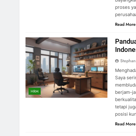
proses ya
perusah
Read More
Pandua
Indone
Stephan
Menghada
Saya seri
membluda
HRM
berjam-j
berkualit
tetapi j
posisi ku
Read More