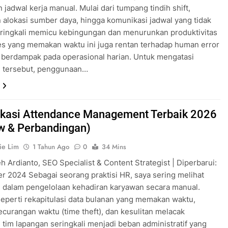
jadwal kerja manual. Mulai dari tumpang tindih shift,
 alokasi sumber daya, hingga komunikasi jadwal yang tidak
eringkali memicu kebingungan dan menurunkan produktivitas
es yang memakan waktu ini juga rentan terhadap human error
 berdampak pada operasional harian. Untuk mengatasi
n tersebut, penggunaan…
ikasi Attendance Management Terbaik 2026
w & Perbandingan)
ie Lim
1 Tahun Ago
0
34 Mins
leh Ardianto, SEO Specialist & Content Strategist | Diperbarui:
r 2024 Sebagai seorang praktisi HR, saya sering melihat
 dalam pengelolaan kehadiran karyawan secara manual.
eperti rekapitulasi data bulanan yang memakan waktu,
ecurangan waktu (time theft), dan kesulitan melacak
 tim lapangan seringkali menjadi beban administratif yang