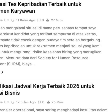
kasi Tes Kepribadian Terbaik untuk
tmen Karyawan
ie Lim
11 Bulan Ago
0
27 Mins
ah mengalami situasi di mana perusahaan tempat saya
erekrut kandidat yang terlihat sempurna di atas kertas,
nyata tidak cocok dengan budaya tim setelah bergabung.
tes kepribadian untuk rekrutmen menjadi solusi yang kami
untuk mengurangi risiko kesalahan hiring yang merugikan
n. Menurut data dari Society for Human Resource
nt (SHRM), biaya…
likasi Jadwal Kerja Terbaik 2026 untuk
si Bisnis
ie Lim
12 Bulan Ago
0
25 Mins
anajer operasional, saya sering menghadapi kesulitan dalam