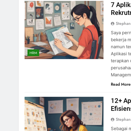
7 Apli
Rekru
Stephan
Saya pern
bekerja m
namun ter
HRM
Aplikasi 
terapkan 
perusahaa
Manageme
Read More
12+ Ap
Efisien
Stephan
Sebagai m