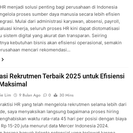
HR menjadi solusi penting bagi perusahaan di Indonesia
gelola proses sumber daya manusia secara lebih efisien
egrasi. Mulai dari administrasi karyawan, absensi, payroll,
aluasi kinerja, seluruh proses HR kini dapat diotomatisasi
u sistem digital yang akurat dan transparan. Seiring
nya kebutuhan bisnis akan efisiensi operasional, semakin
erusahaan mencari rekomendasi…
kasi Rekrutmen Terbaik 2025 untuk Efisiensi
 Maksimal
ie Lim
9 Bulan Ago
0
30 Mins
raktisi HR yang telah mengelola rekrutmen selama lebih dari
de, saya menyaksikan langsung bagaimana proses hiring
nghabiskan waktu rata-rata 45 hari per posisi dengan biaya
Rp 15-20 juta menurut data Mercer Indonesia 2024.
 berapa banyak talenta potensial yang terlewat karena