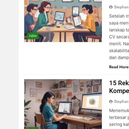
Stephan
Setelah m
saya men
lanskap t
HRM
CV secara
menit. Na
skalabili
dan damp
Read More
15 Re
Kompet
Stephan
Menemuka
terbesar 
sering ka