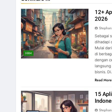
12+ Ap
2026
Stephan
Sebagai s
dihadapi
Mulai dar
HRM
di berbag
dengan ce
langsung 
bisnis. D
Read More
15 Apl
Indone
Stephan