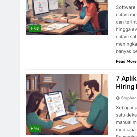
Software 
dalam men
dan terint
HRIS
hingga ev
dalam sat
meningkat
banyak p
Read More
7 Apli
Hiring
Stephan
Sebagai p
satu deka
manual me
HRM
mencapai 
Bayangkan