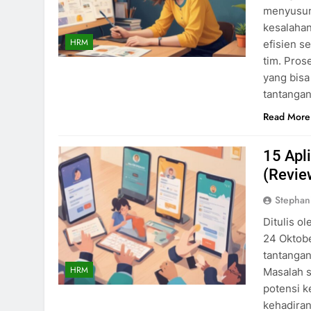
menyusun 
kesalahan
HRM
efisien s
tim. Pros
yang bisa
tantanga
Read More
15 Apl
(Revie
Stephan
Ditulis o
24 Oktobe
tantangan
HRM
Masalah s
potensi k
kehadiran