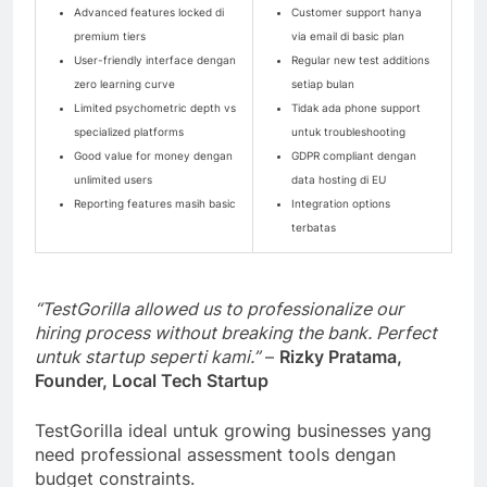
Advanced features locked di
Customer support hanya
premium tiers
via email di basic plan
User-friendly interface dengan
Regular new test additions
zero learning curve
setiap bulan
Limited psychometric depth vs
Tidak ada phone support
specialized platforms
untuk troubleshooting
Good value for money dengan
GDPR compliant dengan
unlimited users
data hosting di EU
Reporting features masih basic
Integration options
terbatas
“TestGorilla allowed us to professionalize our
hiring process without breaking the bank. Perfect
untuk startup seperti kami.”
–
Rizky Pratama,
Founder, Local Tech Startup
TestGorilla ideal untuk growing businesses yang
need professional assessment tools dengan
budget constraints.