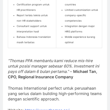
Certification program untuk
countries
HR practitioners
Limited customization untuk
Report terlalu teknis untuk
company-specific
non-HR stakeholders
competencies
Consultant support untuk
Integration dengan major
interpretation hasil
HRIS platforms
Bahasa Indonesia translation
Mobile experience kurang
masih terbatas
optimal
“Thomas PPA membantu kami reduce mis-hire
untuk posisi manager sebesar 60%. Investment ini
pays off dalam 6 bulan pertama.”
–
Michael Tan,
CPO, Regional Insurance Company
Thomas International perfect untuk perusahaan
yang serius dalam building high-performing teams
dengan scientific approach.