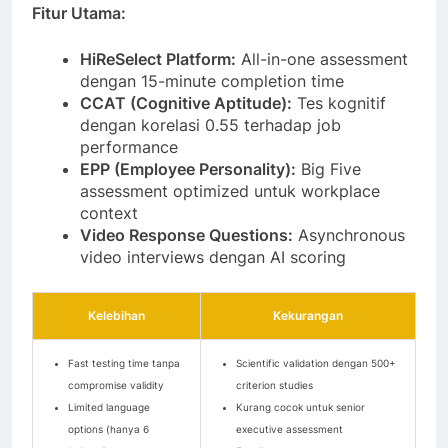
Fitur Utama:
HiReSelect Platform:
All-in-one assessment
dengan 15-minute completion time
CCAT (Cognitive Aptitude):
Tes kognitif
dengan korelasi 0.55 terhadap job
performance
EPP (Employee Personality):
Big Five
assessment optimized untuk workplace
context
Video Response Questions:
Asynchronous
video interviews dengan AI scoring
Kelebihan
Kekurangan
Fast testing time tanpa
Scientific validation dengan 500+
compromise validity
criterion studies
Limited language
Kurang cocok untuk senior
options (hanya 6
executive assessment