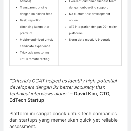
bahasa)
Excellent customer success team
Transparent pricing
dengan onboarding support
dengan no hidden fees
No custom test development
Basic reporting
option
dibanding kompetitor
ATS integration dengan 20+ major
premium
platforms
Mobile-optimized untuk
Norm data mostly US-centric
candidate experience
Tidak ada proctoring
untuk remote testing
“Criteria’s CCAT helped us identify high-potential
developers dengan 3x better accuracy than
technical interviews alone.”
–
David Kim, CTO,
EdTech Startup
Platform ini sangat cocok untuk tech companies
dan startups yang memerlukan quick yet reliable
assessment.