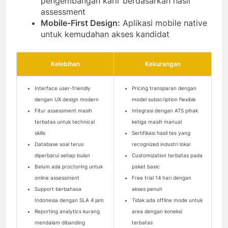
pengembangan karir berdasarkan hasil
assessment
Mobile-First Design:
Aplikasi mobile native
untuk kemudahan akses kandidat
Kelebihan
Kekurangan
Interface user-friendly
Pricing transparan dengan
dengan UX design modern
model subscription flexible
Fitur assessment masih
Integrasi dengan ATS pihak
terbatas untuk technical
ketiga masih manual
skills
Sertifikasi hasil tes yang
Database soal terus
recognized industri lokal
diperbarui setiap bulan
Customization terbatas pada
Belum ada proctoring untuk
paket basic
online assessment
Free trial 14 hari dengan
Support berbahasa
akses penuh
Indonesia dengan SLA 4 jam
Tidak ada offline mode untuk
Reporting analytics kurang
area dengan koneksi
mendalam dibanding
terbatas