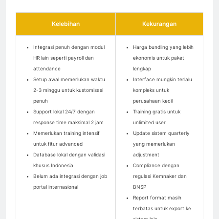
Kelebihan
Kekurangan
Integrasi penuh dengan modul
Harga bundling yang lebih
HR lain seperti payroll dan
ekonomis untuk paket
attendance
lengkap
Setup awal memerlukan waktu
Interface mungkin terlalu
2-3 minggu untuk kustomisasi
kompleks untuk
penuh
perusahaan kecil
Support lokal 24/7 dengan
Training gratis untuk
response time maksimal 2 jam
unlimited user
Memerlukan training intensif
Update sistem quarterly
untuk fitur advanced
yang memerlukan
Database lokal dengan validasi
adjustment
khusus Indonesia
Compliance dengan
Belum ada integrasi dengan job
regulasi Kemnaker dan
portal internasional
BNSP
Report format masih
terbatas untuk export ke
sistem lain