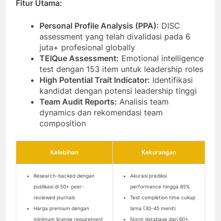
Fitur Utama:
Personal Profile Analysis (PPA):
DISC
assessment yang telah divalidasi pada 6
juta+ profesional globally
TEIQue Assessment:
Emotional intelligence
test dengan 153 item untuk leadership roles
High Potential Trait Indicator:
Identifikasi
kandidat dengan potensi leadership tinggi
Team Audit Reports:
Analisis team
dynamics dan rekomendasi team
composition
Kelebihan
Kekurangan
Research-backed dengan
Akurasi prediksi
publikasi di 50+ peer-
performance hingga 85%
reviewed journals
Test completion time cukup
Harga premium dengan
lama (30-45 menit)
minimum license requirement
Norm database dari 60+