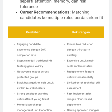
seperti attention, memory, dan risk
tolerance
Career Recommendations:
Matching
candidates ke multiple roles berdasarkan fit
Kelebihan
Kekurangan
Engaging candidate
Proven bias reduction
experience dengan 90%
dengan third-party
completion rate
auditing
Skepticism dari traditional HR
Expensive untuk small-
tentang game validity
scale implementation
No adverse impact across
Redeployment feature
protected groups
untuk internal mobility
Black box algorithm sulit untuk
Limited untuk technical skill
explain ke stakeholders
assessment
Strong employer branding
Fast implementation
untuk attract young talent
dengan cloud-based
Memerlukan change
deployment
management untuk adoption
Gaming approach mungkin