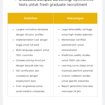
tests untuk fresh graduate recruitment
Kelebihan
Kekurangan
Largest normative database
Legal defensibility tertinggi
dengan 30 juta+ profiles
untuk high-stakes selection
Implementation cost sangat
Memerlukan certified
tinggi untuk full suite
administrator untuk
Multi-language support untuk
interpretation
150+ countries
Predictive validity studies
Complex pricing structure
untuk 1000+ job roles
dengan banyak add-ons
Learning curve steep untuk
ISO certification dan
maximize platform potential
compliance dengan
Custom validation studies
employment laws
untuk specific industries
Over-engineered untuk
Report generation time bisa
small-medium companies
mencapai 24 jam