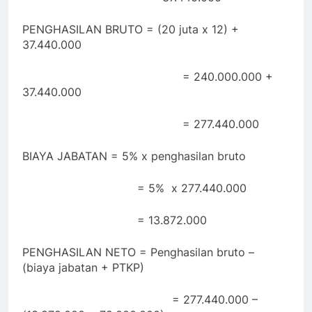
PENGHASILAN BRUTO = (20 juta x 12) +
37.440.000
= 240.000.000 +
37.440.000
= 277.440.000
BIAYA JABATAN = 5% x penghasilan bruto
= 5% x 277.440.000
= 13.872.000
PENGHASILAN NETO = Penghasilan bruto –
(biaya jabatan + PTKP)
= 277.440.000 –