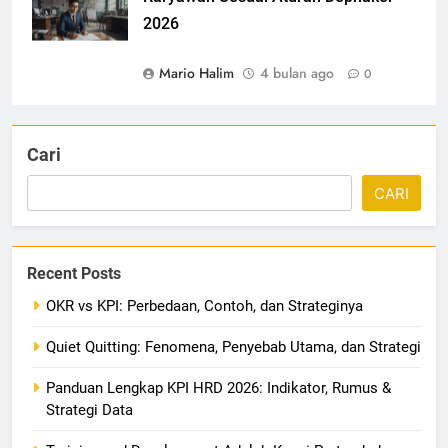
2026
Mario Halim
4 bulan ago
0
Cari
CARI
Recent Posts
OKR vs KPI: Perbedaan, Contoh, dan Strateginya
Quiet Quitting: Fenomena, Penyebab Utama, dan Strategi
Panduan Lengkap KPI HRD 2026: Indikator, Rumus &
Strategi Data