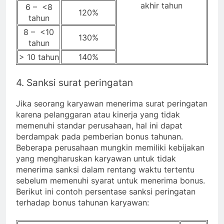
akhir tahun
6 – <8
120%
tahun
8 – <10
130%
tahun
> 10 tahun
140%
4. Sanksi surat peringatan
Jika seorang karyawan menerima surat peringatan
karena pelanggaran atau kinerja yang tidak
memenuhi standar perusahaan, hal ini dapat
berdampak pada pemberian bonus tahunan.
Beberapa perusahaan mungkin memiliki kebijakan
yang mengharuskan karyawan untuk tidak
menerima sanksi dalam rentang waktu tertentu
sebelum memenuhi syarat untuk menerima bonus.
Berikut ini contoh persentase sanksi peringatan
terhadap bonus tahunan karyawan: