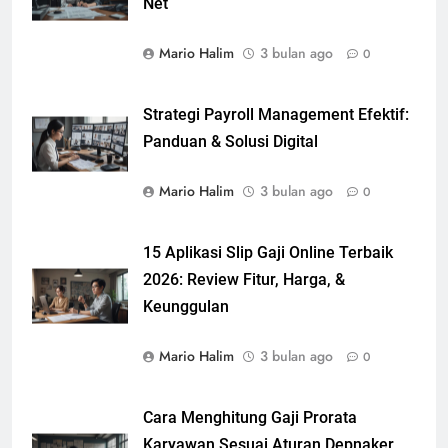
Net
Mario Halim
3 bulan ago
0
Strategi Payroll Management Efektif:
Panduan & Solusi Digital
Mario Halim
3 bulan ago
0
15 Aplikasi Slip Gaji Online Terbaik
2026: Review Fitur, Harga, &
Keunggulan
Mario Halim
3 bulan ago
0
Cara Menghitung Gaji Prorata
Karyawan Sesuai Aturan Depnaker