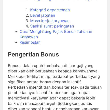
Kategori departemen
Level jabatan
Masa kerja karyawan
Sanksi surat peringatan
Cara Menghitung Pajak Bonus Tahunan
Karyawan
Kesimpulan
Pengertian Bonus
Bonus adalah upah tambahan di luar gaji yang
diberikan oleh perusahaan kepada karyawannya.
Meskipun terlihat mirip, terdapat perbedaan yang
signifikan antara bonus dengan insentif.
Perbedaan insentif dan bonus terletak pada tujuan
pemberiannya. Insentif diberikan agar dapat
memotivasi karyawan agar dapat bekerja lebih
baik dan mencapai target. Sedangkan, bonus
diberikan sebagai bentuk penghargaan karyawan