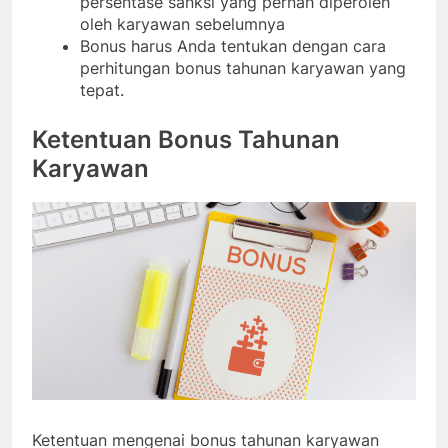
persentase sanksi yang pernah diperoleh
oleh karyawan sebelumnya
Bonus harus Anda tentukan dengan cara
perhitungan bonus tahunan karyawan yang
tepat.
Ketentuan Bonus Tahunan
Karyawan
Ketentuan mengenai bonus tahunan karyawan