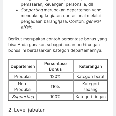
pemasaran, keuangan, personalia, dll
Supporting
merupakan departemen yang
mendukung kegiatan operasional melalui
pengadaan barang/jasa. Contoh:
general
affair
.
Berikut merupakan contoh persentase bonus yang
bisa Anda gunakan sebagai acuan perhitungan
bonus ini berdasarkan kategori departemennya.
Persentase
Departemen
Keterangan
Bonus
Produksi
120%
Kategori berat
Non-
Kategori
110%
Produksi
sedang
Supporting
100%
Kategori ringan
2. Level jabatan