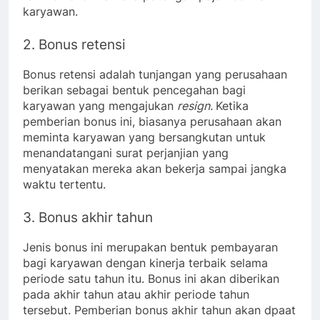
karyawan.
2. Bonus retensi
Bonus retensi adalah tunjangan yang perusahaan
berikan sebagai bentuk pencegahan bagi
karyawan yang mengajukan
resign.
Ketika
pemberian bonus ini, biasanya perusahaan akan
meminta karyawan yang bersangkutan untuk
menandatangani surat perjanjian yang
menyatakan mereka akan bekerja sampai jangka
waktu tertentu.
3. Bonus akhir tahun
Jenis bonus ini merupakan bentuk pembayaran
bagi karyawan dengan kinerja terbaik selama
periode satu tahun itu. Bonus ini akan diberikan
pada akhir tahun atau akhir periode tahun
tersebut. Pemberian bonus akhir tahun akan dpaat