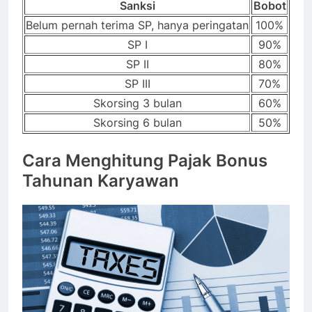
Sanksi
Bobot
Belum pernah terima SP, hanya peringatan
100%
SP I
90%
SP II
80%
SP III
70%
Skorsing 3 bulan
60%
Skorsing 6 bulan
50%
Cara Menghitung Pajak Bonus
Tahunan Karyawan