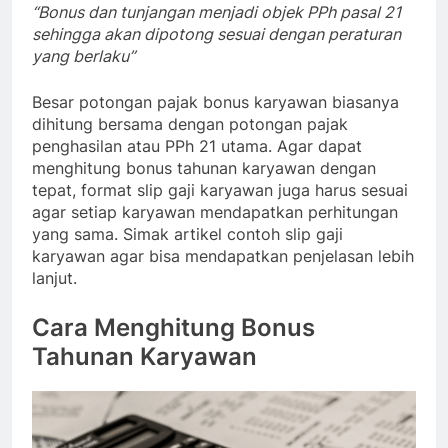
“Bonus dan tunjangan menjadi objek PPh pasal 21
sehingga akan dipotong sesuai dengan peraturan
yang berlaku”
Besar potongan pajak bonus karyawan biasanya
dihitung bersama dengan potongan pajak
penghasilan atau PPh 21 utama. Agar dapat
menghitung bonus tahunan karyawan dengan
tepat, format slip gaji karyawan juga harus sesuai
agar setiap karyawan mendapatkan perhitungan
yang sama. Simak artikel contoh slip gaji
karyawan agar bisa mendapatkan penjelasan lebih
lanjut.
Cara Menghitung Bonus
Tahunan Karyawan