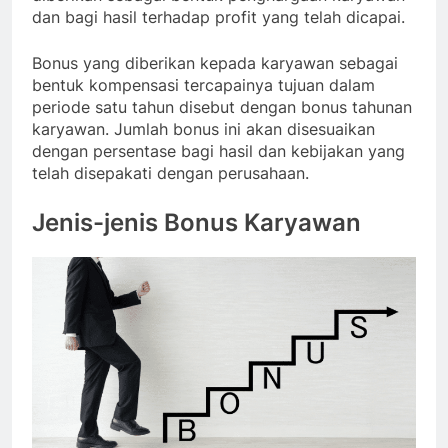
dan bagi hasil terhadap profit yang telah dicapai.
Bonus yang diberikan kepada karyawan sebagai
bentuk kompensasi tercapainya tujuan dalam
periode satu tahun disebut dengan bonus tahunan
karyawan. Jumlah bonus ini akan disesuaikan
dengan persentase bagi hasil dan kebijakan yang
telah disepakati dengan perusahaan.
Jenis-jenis Bonus Karyawan