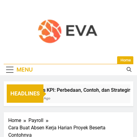
Skip
to
content
Blog EVA-HR |
Temukan Informasi Seputar HR, Absensi,
Home
Seputar
Payroll, Administrasi SDM Untuk Efisiensi
MENU
Bisnis Di Blog EVA Dan Dapatkan Solusi
Software HR,
Praktis Untuk Perkembangan Bisnis Di
Indonesia.
Aplikasi HRIS,
OKR vs KPI: Perbedaan, Contoh, dan Strateginya
HEADLINES
Dan HRM
3 Bulan Ago
Home
Payroll
Cara Buat Absen Kerja Harian Proyek Beserta
Contohnya