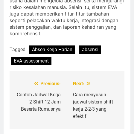
usaha dalam mengelola absensi, serta mengurangi
risiko kesalahan manusia. Selain itu, sistem EVA
juga dapat memberikan fitur-fitur tambahan
seperti pelacakan waktu kerja, integrasi dengan
sistem penggajian, dan laporan kehadiran yang
komprehensif.
Tagged:
Absen Kerja Harian
absensi
EVA assessment
Navigasi
Previous:
Next:
pos
Contoh Jadwal Kerja
Cara menyusun
2 Shift 12 Jam
jadwal sistem shift
Beserta Rumusnya
kerja 2-2-3 yang
efektif