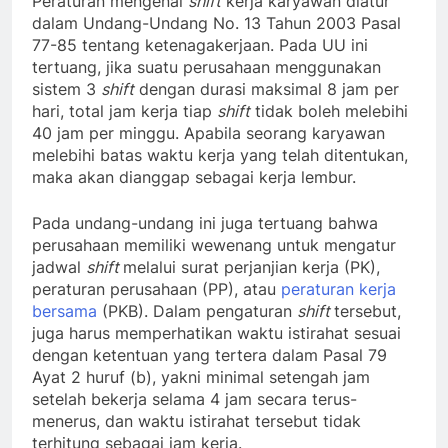
Peraturan mengenai
shift
kerja karyawan diatur
dalam Undang-Undang No. 13 Tahun 2003 Pasal
77-85 tentang ketenagakerjaan. Pada UU ini
tertuang, jika suatu perusahaan menggunakan
sistem 3
shift
dengan durasi maksimal 8 jam per
hari, total jam kerja tiap
shift
tidak boleh melebihi
40 jam per minggu. Apabila seorang karyawan
melebihi batas waktu kerja yang telah ditentukan,
maka akan dianggap sebagai kerja lembur.
Pada undang-undang ini juga tertuang bahwa
perusahaan memiliki wewenang untuk mengatur
jadwal
shift
melalui surat perjanjian kerja (PK),
peraturan perusahaan (PP), atau
peraturan kerja
bersama
(PKB). Dalam pengaturan
shift
tersebut,
juga harus memperhatikan waktu istirahat sesuai
dengan ketentuan yang tertera dalam Pasal 79
Ayat 2 huruf (b), yakni minimal setengah jam
setelah bekerja selama 4 jam secara terus-
menerus, dan waktu istirahat tersebut tidak
terhitung sebagai jam kerja.