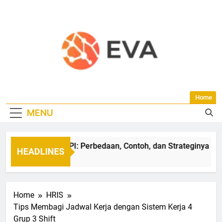
Skip
to
content
Blog EVA-HR |
Temukan Informasi Seputar HR, Absensi,
Home
Seputar
Payroll, Administrasi SDM Untuk Efisiensi
MENU
Bisnis Di Blog EVA Dan Dapatkan Solusi
Software HR,
Praktis Untuk Perkembangan Bisnis Di
Indonesia.
Aplikasi HRIS,
OKR vs KPI: Perbedaan, Contoh, dan Strateginya
HEADLINES
Dan HRM
3 Bulan Ago
Home
HRIS
Tips Membagi Jadwal Kerja dengan Sistem Kerja 4
Grup 3 Shift