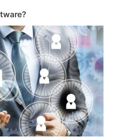
tware?