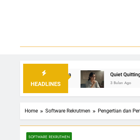
Skip
to
content
Bl
Temukan
 dan Strateginya
Quiet Quitting: Fenomena, P
3 Bulan Ago
HEADLINES
Home
Software Rekrutmen
Pengertian dan P
SOFTWARE REKRUTMEN