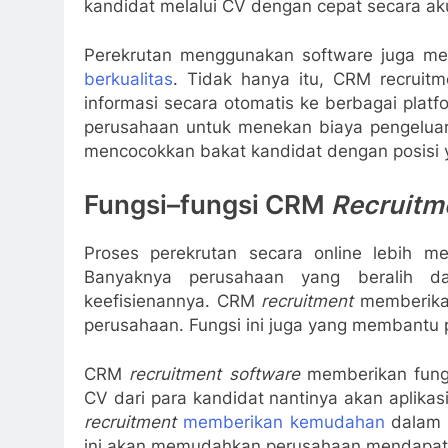
kandidat melalui CV dengan cepat secara ak
Perekrutan menggunakan software juga
berkualitas
. Tidak hanya itu, CRM recrui
informasi secara otomatis ke berbagai plat
perusahaan untuk menekan biaya pengeluaran
mencocokkan bakat kandidat dengan posisi y
Fungsi–fungsi CRM
Recruitm
Proses perekrutan secara online lebih m
Banyaknya perusahaan yang beralih 
keefisienannya. CRM
recruitment
memberikan
perusahaan. Fungsi ini juga yang membantu p
CRM
recruitment software
memberikan fun
CV dari para kandidat nantinya akan aplikas
recruitment
memberikan kemudahan
dalam m
ini akan memudahkan perusahaan mendapatk